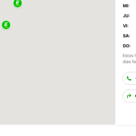
MI:
JU:
VI:
SA:
DO:
Estos 
días fe