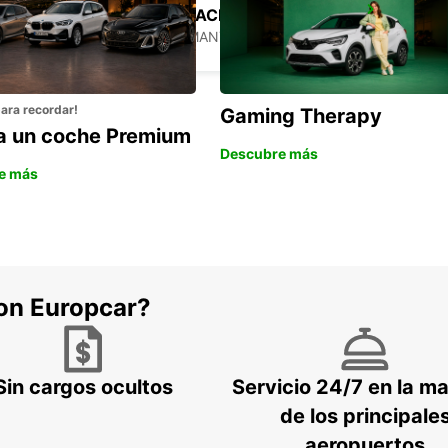
HANNOVER ESTACIÓN CENTRAL
HANNOVER - GERMANY
para recordar!
Gaming Therapy
la un coche Premium
Descubre más
e más
con Europcar?
Sin cargos ocultos
Servicio 24/7 en la m
de los principale
aeropuertos