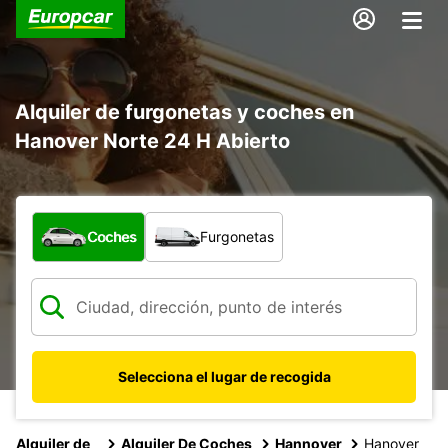
Alquiler de furgonetas y coches en
Hanover Norte 24 H Abierto
¿Qué tipo de vehículo?
Coches
Furgonetas
Selecciona el lugar de recogida
Alquiler de
Alquiler De Coches
Hannover
Hanover