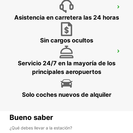
BERGISCH GLADBACH
BERGISCH-GLADBACH - GERMANY
Asistencia en carretera las 24 horas
Sin cargos ocultos
COLONIA HOLWEIDE
KOELN - GERMANY
Servicio 24/7 en la mayoría de los
principales aeropuertos
Solo coches nuevos de alquiler
Bueno saber
¿Qué debes llevar a la estación?