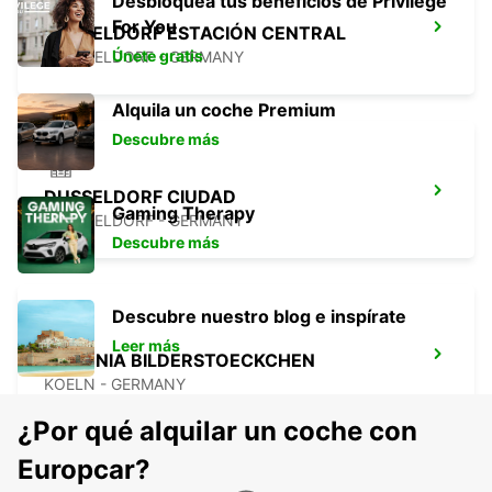
Desbloquea tus beneficios de Privilege
For You
DUSSELDORF ESTACIÓN CENTRAL
Únete gratis
DUESSELDORF - GERMANY
Alquila un coche Premium
Descubre más
DUSSELDORF CIUDAD
Gaming Therapy
DUESSELDORF - GERMANY
Descubre más
Descubre nuestro blog e inspírate
Leer más
COLONIA BILDERSTOECKCHEN
KOELN - GERMANY
¿Por qué alquilar un coche con
Europcar?