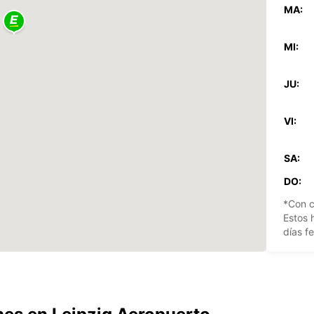
MA:
MI:
JU:
VI:
SA:
DO:
*Con c
Estos 
días fe