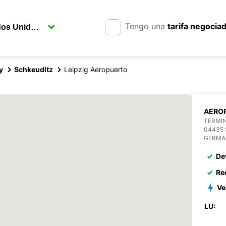
Tengo una
tarifa negocia
y
Schkeuditz
Leipzig Aeropuerto
AEROP
TERMIN
04435
GERMA
De
Re
Ve
LU: