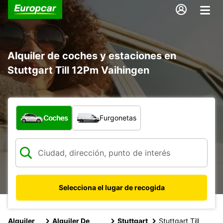
Alquiler de coches y estaciones en
Stuttgart Till 12Pm Vaihingen
¿Qué tipo de vehículo?
Coches
Furgonetas
Selecciona el lugar de recogida
Alquiler
Alquiler De
Stuttgart
Stuttgart Till