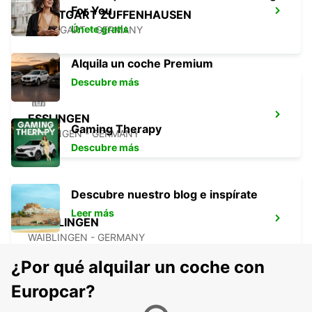
For You
STUTTGART ZUFFENHAUSEN
Únete gratis
STUTTGART - GERMANY
Alquila un coche Premium
Descubre más
ESSLINGEN
Gaming Therapy
ESSLINGEN - GERMANY
Descubre más
Descubre nuestro blog e inspírate
Leer más
WAIBLINGEN
WAIBLINGEN - GERMANY
¿Por qué alquilar un coche con
Europcar?