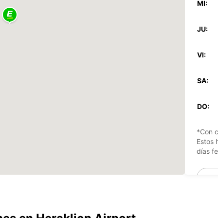
MI:
JU:
VI:
SA:
DO:
*Con c
Estos 
días fe