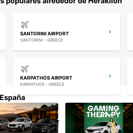
s populares alrededor de Heraklion
SANTORINI AIRPORT
SANTORINI - GREECE
KARPATHOS AIRPORT
KARPATHOS - GREECE
 España
NAXOS AIRPORT
NAXOS - GREECE