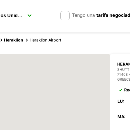
Tengo una
tarifa negocia
Heraklion
Heraklion Airport
HERAK
SHUTTL
71408 
GREEC
Re
LU:
MA: