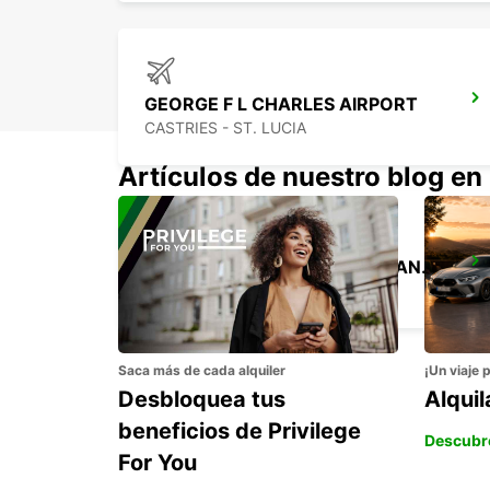
GEORGE F L CHARLES AIRPORT
CASTRIES - ST. LUCIA
Artículos de nuestro blog en
ST MAARTEN PRINCESS JULIANA INT APT
SINT MAARTEN - SINT MAARTEN
Saca más de cada alquiler
¡Un viaje 
Desbloquea tus
Alqui
beneficios de Privilege
Descubr
For You