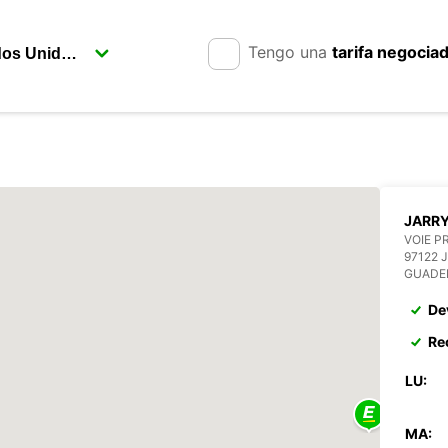
Tengo una
tarifa negocia
JARRY
VOIE P
97122 
GUADE
De
Re
LU:
MA: