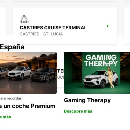
CASTRIES CRUISE TERMINAL
CASTRIES - ST. LUCIA
 España
HEWANORRA INTERNATIONAL AIRPORT
VIEUX FORT - ST. LUCIA
para recordar!
Gaming Therapy
la un coche Premium
Descubre más
e más