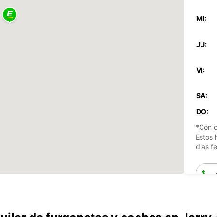
MI:
JU:
VI:
SA:
DO:
*Con c
Estos 
días fe