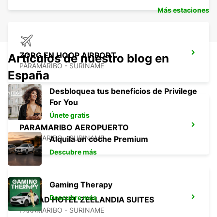
Más estaciones
ZORG EN HOOP AIRPORT
Artículos de nuestro blog en
PARAMARIBO - SURINAME
España
Desbloquea tus beneficios de Privilege
For You
Únete gratis
PARAMARIBO AEROPUERTO
PARAMARIBO - SURINAME
Alquila un coche Premium
Descubre más
Gaming Therapy
Descubre más
CIUDAD HOTEL ZEELANDIA SUITES
PARAMARIBO - SURINAME