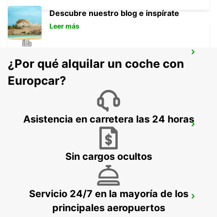
Descubre nuestro blog e inspírate
Leer más
HOTEL ROYAL TORARICA
¿Por qué alquilar un coche con
PARAMARIBO - SURINAME
Europcar?
Asistencia en carretera las 24 horas
SAN FERNANDO CIUDAD
SAN FERNANDO - TRINIDAD AND TOBAGO
Sin cargos ocultos
Servicio 24/7 en la mayoría de los
PIARCO AEROPUERTO INTERNACIONAL
principales aeropuertos
PORT OF SPAIN - TRINIDAD AND TOBAGO