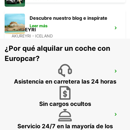
Descubre nuestro blog e inspírate
Leer más
AKUREYRI
AKUREYRI - ICELAND
¿Por qué alquilar un coche con
Europcar?
SAUDARKROKUR
SAUDARKROKUR - ICELAND
Asistencia en carretera las 24 horas
Sin cargos ocultos
REYKJAVIK
REYKJAVIK - ICELAND
Servicio 24/7 en la mayoría de los