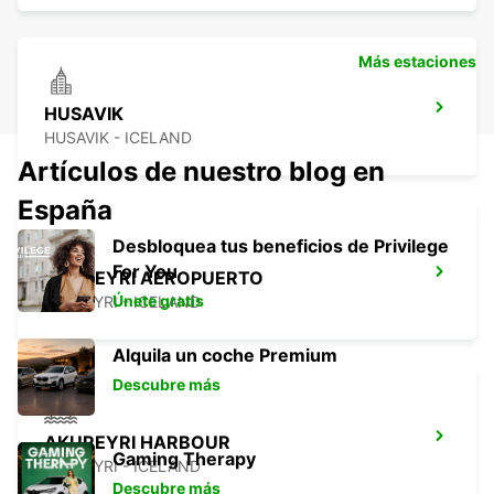
Más estaciones
HUSAVIK
HUSAVIK - ICELAND
Artículos de nuestro blog en
España
Desbloquea tus beneficios de Privilege
For You
AKUREYRI AEROPUERTO
Únete gratis
AKUREYRI - ICELAND
Alquila un coche Premium
Descubre más
AKUREYRI HARBOUR
Gaming Therapy
AKUREYRI - ICELAND
Descubre más