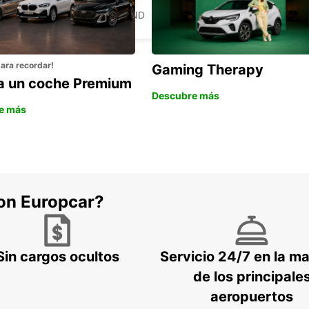
AKUREYRI
AKUREYRI - ICELAND
para recordar!
Gaming Therapy
la un coche Premium
Descubre más
e más
con Europcar?
Sin cargos ocultos
Servicio 24/7 en la m
de los principale
aeropuertos