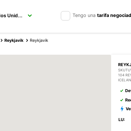
Tengo una
tarifa negocia
Reykjavik
Reykjavik
REYKJ
SKUTU
104 RE
ICELA
De
Re
Ve
LU: