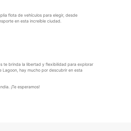
argos extras
horarios de apertura pueden variar debido a los
lia flota de vehículos para elegir, desde
stivos.
porte en esta increíble ciudad.
+354 (0) 4616000
Cómo llegar
te brinda la libertad y flexibilidad para explorar
ue Lagoon, hay mucho por descubrir en esta
andia. ¡Te esperamos!