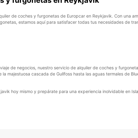
es y furgonetas en Reykjavik
*Con c
Estos 
alquiler de coches y furgonetas de Europcar en Reykjavik. Con una amp
días fe
netas, estamos aquí para satisfacer todas tus necesidades de trans
iaje de negocios, nuestro servicio de alquiler de coches y furgonetas 
de la majestuosa cascada de Gullfoss hasta las aguas termales de Bl
avik hoy mismo y prepárate para una experiencia inolvidable en Isl