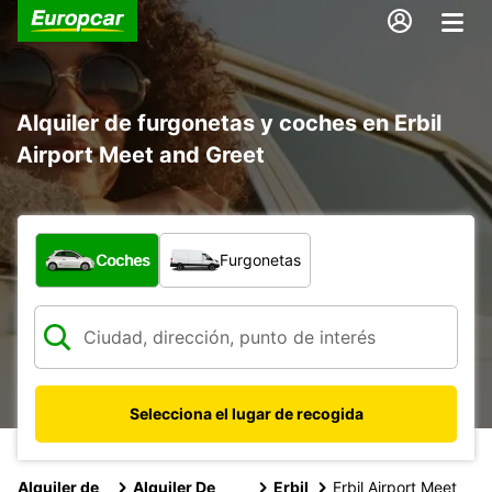
Alquiler de furgonetas y coches en Erbil
Airport Meet and Greet
¿Qué tipo de vehículo?
Coches
Furgonetas
Selecciona el lugar de recogida
Alquiler de
Alquiler De
Erbil
Erbil Airport Meet