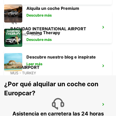
Alquila un coche Premium
Descubre más
BAGHDAD INTERNATIONAL AIRPORT
Gaming Therapy
BAGHDAD - IRAQ
Descubre más
Descubre nuestro blog e inspírate
Leer más
MUS AIRPORT
MUS - TURKEY
¿Por qué alquilar un coche con
Europcar?
DIYARBAKIR AIRPORT
DIYARBAKIR - TURKEY
Asistencia en carretera las 24 horas