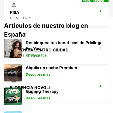
Más estaciones
PISA
PISA - ITALY
Artículos de nuestro blog en
España
Desbloquea tus beneficios de Privilege
For You
FLORENCIA CENTRO CIUDAD
Únete gratis
FIRENZE - ITALY
Alquila un coche Premium
Descubre más
FLORENCIA NOVOLI
Gaming Therapy
FIRENZE - ITALY
Descubre más