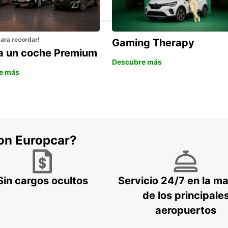
ASSAGO - ITALY
para recordar!
Gaming Therapy
la un coche Premium
Descubre más
e más
con Europcar?
Sin cargos ocultos
Servicio 24/7 en la m
de los principale
aeropuertos