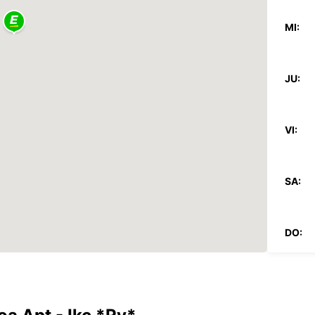
MI:
JU:
VI:
SA:
DO:
*Con c