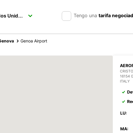
Tengo una
tarifa negocia
Genova
Genoa Airport
AERO
CRIST
16154 
ITALY
De
Re
LU:
MA: