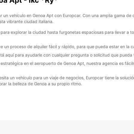
oa Apt - Ikc *Ry*
Estos 
días fe
ilar un vehículo en Genoa Apt con Europcar. Con una amplia gama de 
ta vibrante ciudad italiana.
a explorar la ciudad hasta furgonetas espaciosas para llevar a toda
 un proceso de alquiler fácil y rápido, para que pueda estar en la 
stá aquí para ayudarle con cualquier pregunta o solicitud que pueda t
stratégica en el aeropuerto de Genoa Apt, nuestra agencia es fácilm
sita un vehículo para un viaje de negocios, Europcar tiene la soluci
orar la belleza de Genoa a su propio ritmo.