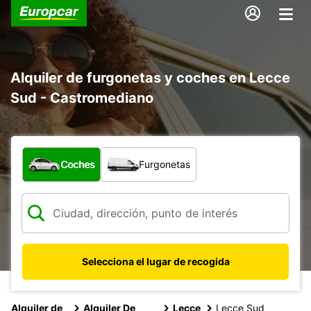
Alquiler de furgonetas y coches en Lecce
Sud - Castromediano
¿Qué tipo de vehículo?
Coches
Furgonetas
Selecciona el lugar de recogida
Alquiler de
Alquiler De
Lecce
Lecce Sud