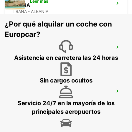
Leer más
TIRANA
TIRANA - ALBANIA
¿Por qué alquilar un coche con
Europcar?
TIRANA AEROPUERTO
TIRANA - ALBANIA
Asistencia en carretera las 24 horas
Sin cargos ocultos
BARLETTA
BARLETTA - ITALY
Servicio 24/7 en la mayoría de los
principales aeropuertos