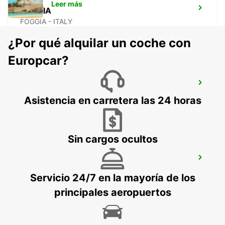
Leer más
FOGGIA
FOGGIA - ITALY
¿Por qué alquilar un coche con
Europcar?
LATINA
LATINA - ITALY
Asistencia en carretera las 24 horas
Sin cargos ocultos
VASTO
VASTO - ITALY
Servicio 24/7 en la mayoría de los
principales aeropuertos