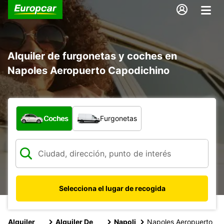
Alquiler de furgonetas y coches en
Napoles Aeropuerto Capodichino
¿Qué tipo de vehículo?
Coches
Furgonetas
Selecciona el lugar de recogida
Alquiler
Alquiler De
Napoli
Napoles Aeropuerto