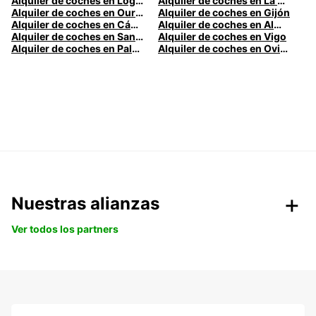
Alquiler de coches en Logroño
Alquiler de coches en La Coruña
Alquiler de coches en Ourense
Alquiler de coches en Gijón
Alquiler de coches en Cádiz
Alquiler de coches en Almería
Alquiler de coches en Santander
Alquiler de coches en Vigo
Alquiler de coches en Palma
Alquiler de coches en Oviedo
Nuestras alianzas
Ver todos los partners