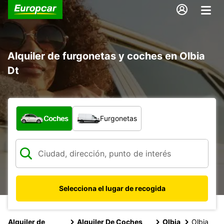
Alquiler de furgonetas y coches en Olbia
Dt
¿Qué tipo de vehículo?
Coches
Furgonetas
Selecciona el lugar de recogida
Alquiler de
Alquiler De Coches
Olbia
Olbia