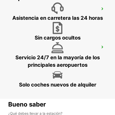
PORTO-VECCHIO
PORTO VECCHIO - FRANCE
Asistencia en carretera las 24 horas
Sin cargos ocultos
SASSARI (CERDEÑA)
SASSARI - ITALY
Servicio 24/7 en la mayoría de los
principales aeropuertos
Solo coches nuevos de alquiler
Bueno saber
¿Qué debes llevar a la estación?