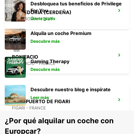
Desbloquea tus beneficios de Privilege
For You
VALLEDORIA (CERDEÑA)
Únete gratis
VALLEDORIA - ITALY
Alquila un coche Premium
Descubre más
BONIFACIO
Gaming Therapy
BONIFACIO - FRANCE
Descubre más
Descubre nuestro blog e inspírate
Leer más
AEROPUERTO DE FIGARI
FIGARI - FRANCE
¿Por qué alquilar un coche con
Europcar?