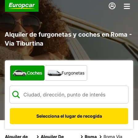
Alquiler de furgonetas y coches en Roma -
Via Tiburtina
¿Qué tipo de vehículo?
Coches
Furgonetas
Selecciona el lugar de recogida
Alquiler de
Alquiler De
Roma
Roma Via