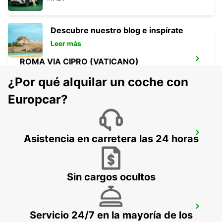
Descubre nuestro blog e inspírate
Leer más
ROMA VIA CIPRO (VATICANO)
ROMA - ITALY
¿Por qué alquilar un coche con
Europcar?
ROMA EUR PIAZZA VIVONA
Asistencia en carretera las 24 horas
ROMA - ITALY
Sin cargos ocultos
AEROPUERTO DE ROMA CIAMPINO
Servicio 24/7 en la mayoría de los
ROMA - ITALY