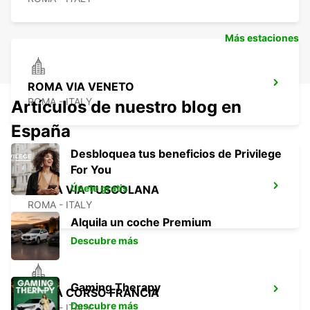
Más estaciones
ROMA VIA VENETO
ROMA - ITALY
Artículos de nuestro blog en
España
Desbloquea tus beneficios de Privilege
For You
Únete gratis
ROMA VIA TUSCOLANA
ROMA - ITALY
Alquila un coche Premium
Descubre más
Gaming Therapy
ROMA CORSO FRANCIA
Descubre más
ROMA - ITALY