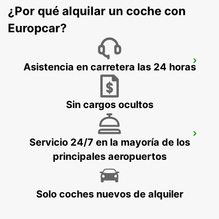
VISBY - SWEDEN
¿Por qué alquilar un coche con
Europcar?
VISBY
Asistencia en carretera las 24 horas
VISBY - SWEDEN
Sin cargos ocultos
KURESSAARE AEROPUERTO
Servicio 24/7 en la mayoría de los
KURESSAARE - ESTONIA
principales aeropuertos
Solo coches nuevos de alquiler