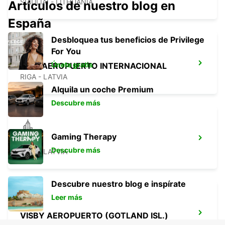
SIAULIAI - LITHUANIA
Artículos de nuestro blog en
España
Desbloquea tus beneficios de Privilege
For You
Únete gratis
RIGA AEROPUERTO INTERNACIONAL
RIGA - LATVIA
Alquila un coche Premium
Descubre más
Gaming Therapy
RIGA
Descubre más
RIGA - LATVIA
Descubre nuestro blog e inspírate
Leer más
VISBY AEROPUERTO (GOTLAND ISL.)