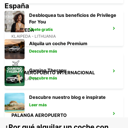
España
Desbloquea tus beneficios de Privilege
For You
Únete gratis
KLAIPEDA
KLAIPEDA - LITHUANIA
Alquila un coche Premium
Descubre más
Gaming Therapy
RIGA AEROPUERTO INTERNACIONAL
Descubre más
RIGA - LATVIA
Descubre nuestro blog e inspírate
Leer más
PALANGA AEROPUERTO
PALANGA - LITHUANIA
¿Por qué alquilar un coche con