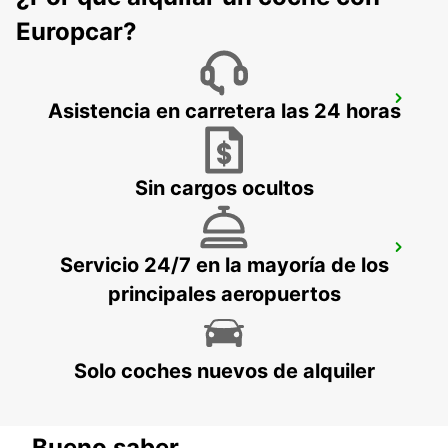
Europcar?
RIGA
Asistencia en carretera las 24 horas
RIGA - LATVIA
Sin cargos ocultos
LIEPAJA AEROPUERTO
Servicio 24/7 en la mayoría de los
LIEPAJA - LATVIA
principales aeropuertos
Solo coches nuevos de alquiler
Bueno saber