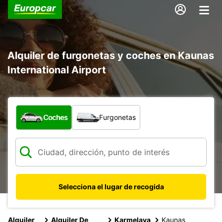
Alquiler de furgonetas y coches en Kaunas
International Airport
¿Qué tipo de vehículo?
Coches
Furgonetas
Selecciona el lugar de recogida
Alquiler
Alquiler De
Karmelava
Kaunas