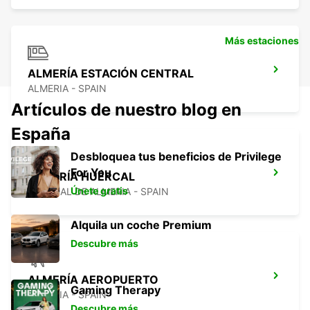
Más estaciones
ALMERÍA ESTACIÓN CENTRAL
ALMERIA - SPAIN
Artículos de nuestro blog en
España
Desbloquea tus beneficios de Privilege
For You
ALMERÍA HUÉRCAL
Únete gratis
HUERCAL DE ALMERIA - SPAIN
Alquila un coche Premium
Descubre más
ALMERÍA AEROPUERTO
Gaming Therapy
ALMERIA - SPAIN
Descubre más