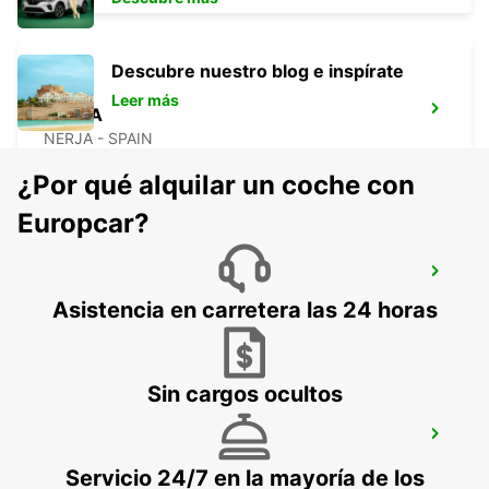
Descubre nuestro blog e inspírate
Leer más
NERJA
NERJA - SPAIN
¿Por qué alquilar un coche con
Europcar?
TORREMOLINOS
TORREMOLINOS - SPAIN
Asistencia en carretera las 24 horas
Sin cargos ocultos
MÁLAGA ESTACIÓN CENTRAL
MALAGA - SPAIN
Servicio 24/7 en la mayoría de los