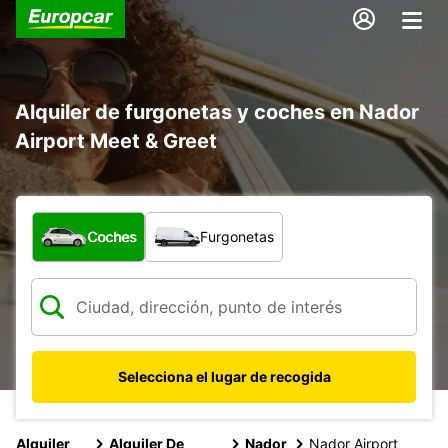
Alquiler de furgonetas y coches en Nador
Airport Meet & Greet
¿Qué tipo de vehículo?
Coches
Furgonetas
Selecciona el lugar de recogida
Alquiler
Alquiler De
Nador
Nador Airport