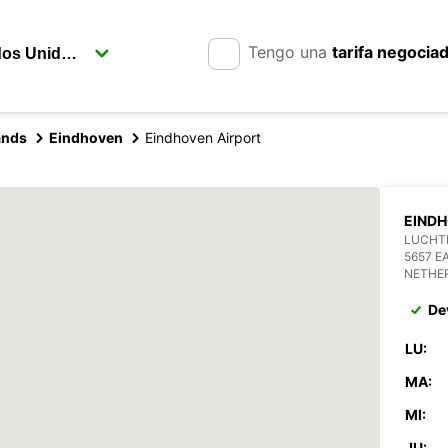
Tengo una
tarifa negocia
ands
Eindhoven
Eindhoven Airport
EINDH
LUCHT
5657 E
NETHE
De
LU:
MA:
MI:
JU: