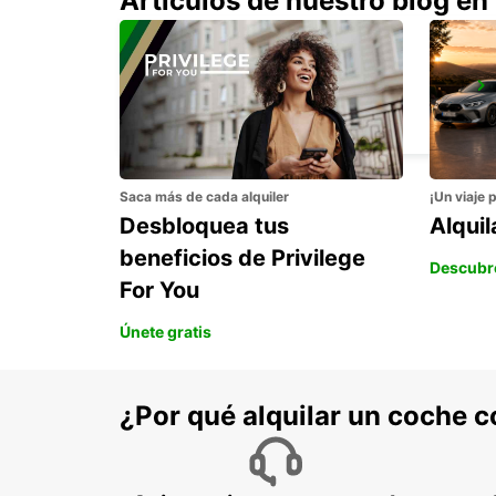
Artículos de nuestro blog en
WESEL
WESEL - GERMANY
Saca más de cada alquiler
¡Un viaje 
Desbloquea tus
Alqui
beneficios de Privilege
Descubr
For You
Únete gratis
¿Por qué alquilar un coche 