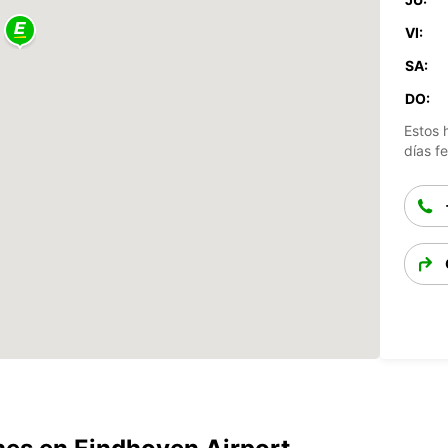
VI:
SA:
DO:
Estos 
días fe