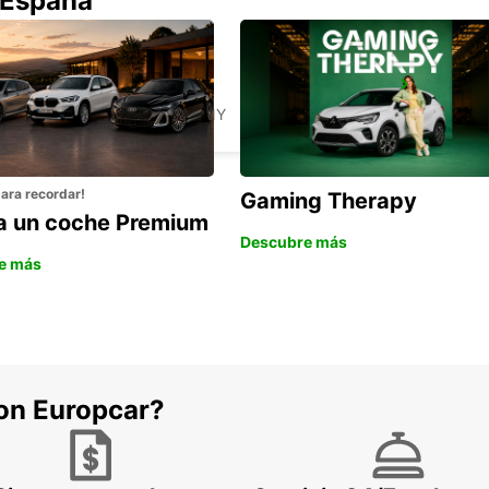
 España
AACHEN
AACHEN - GERMANY
para recordar!
Gaming Therapy
la un coche Premium
Descubre más
e más
con Europcar?