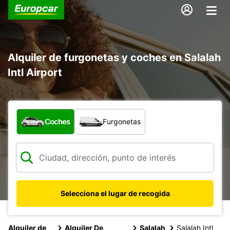
Alquiler de furgonetas y coches en Salalah
Intl Airport
¿Qué tipo de vehículo?
Coches
Furgonetas
Selecciona el lugar de recogida
Alquiler de
Alquiler De
Salalah
Salalah Intl