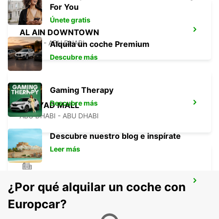
For You
Únete gratis
AL AIN DOWNTOWN
AL AIN - ABU DHABI
Alquila un coche Premium
Descubre más
Gaming Therapy
Descubre más
MAZYAD MALL
ABU DHABI - ABU DHABI
Descubre nuestro blog e inspírate
Leer más
ABU DHABI AL JIMI AL AIN FREE
¿Por qué alquilar un coche con
DELIVERY
ABU DHABI - ABU DHABI
Europcar?