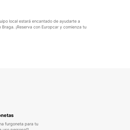
quipo local estará encantado de ayudarte a
en Braga. ¡Reserva con Europcar y comienza tu
onetas
a furgoneta para tu
a uso personal?