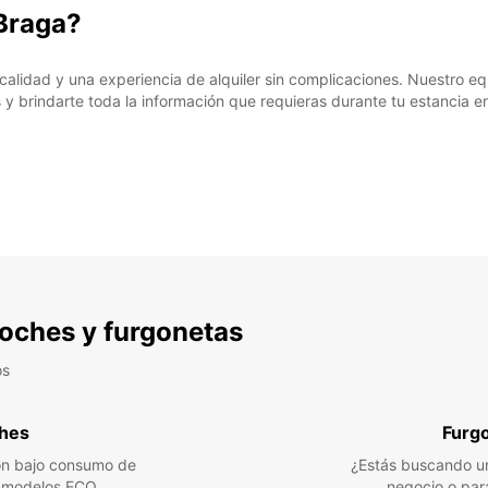
 Braga?
 calidad y una experiencia de alquiler sin complicaciones. Nuestro e
 y brindarte toda la información que requieras durante tu estancia 
 coches y furgonetas
os
hes
Furg
n bajo consumo de
¿Estás buscando un
a modelos ECO
negocio o par