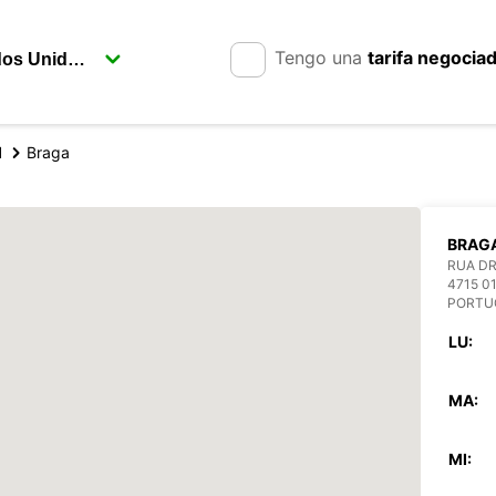
Tengo una
tarifa negocia
l
Braga
BRAG
RUA DR
4715 0
PORTU
LU:
MA:
MI: