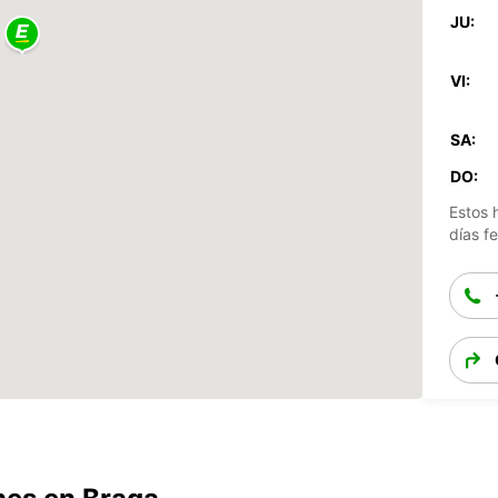
JU:
VI:
SA:
DO:
Estos 
días fe