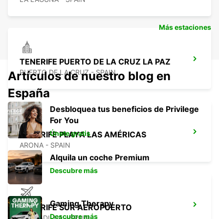
Más estaciones
TENERIFE PUERTO DE LA CRUZ LA PAZ
PUERTO DE LA CRUZ - SPAIN
Artículos de nuestro blog en
España
Desbloquea tus beneficios de Privilege
For You
Únete gratis
TENERIFE PLAYA LAS AMÉRICAS
ARONA - SPAIN
Alquila un coche Premium
Descubre más
Gaming Therapy
TENERIFE SUR AEROPUERTO
Descubre más
GRANADILLA - SPAIN