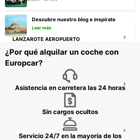
Descubre nuestro blog e inspírate
Leer más
LANZAROTE AEROPUERTO
SAN BARTOLOME - SPAIN
¿Por qué alquilar un coche con
Europcar?
GRAN CANARIA AEROPUERTO
Asistencia en carretera las 24 horas
TELDE - SPAIN
Sin cargos ocultos
EL HIERRO AEROPUERTO
Servicio 24/7 en la mayoría de los
VILLA DE VALVERDE - SPAIN