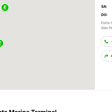
SA:
DO:
Estos 
días fe