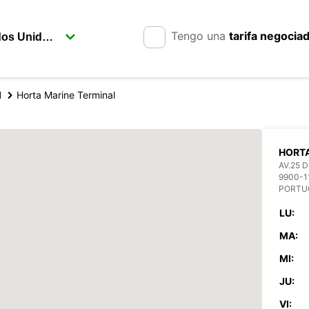
Tengo una
tarifa negocia
l
Horta Marine Terminal
HORTA
AV.25 D
9900-1
PORTU
LU:
MA:
MI:
JU:
VI: