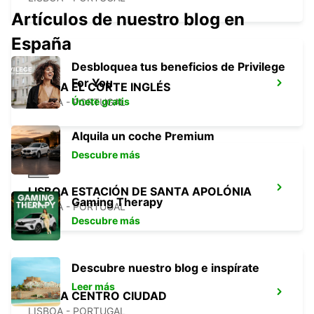
Artículos de nuestro blog en
España
Desbloquea tus beneficios de Privilege
For You
LISBOA EL CORTE INGLÉS
Únete gratis
LISBOA - PORTUGAL
Alquila un coche Premium
Descubre más
LISBOA ESTACIÓN DE SANTA APOLÓNIA
Gaming Therapy
LISBOA - PORTUGAL
Descubre más
Descubre nuestro blog e inspírate
Leer más
LISBOA CENTRO CIUDAD
LISBOA - PORTUGAL