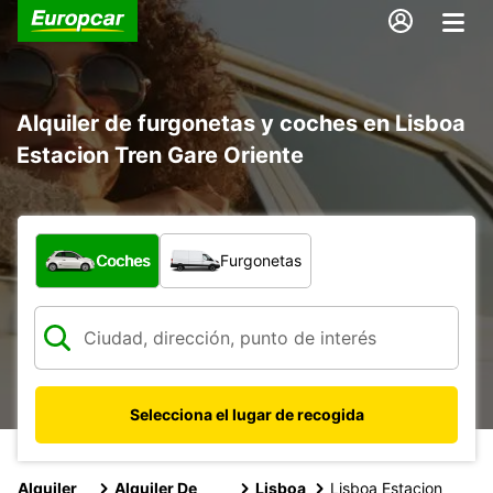
Alquiler de furgonetas y coches en Lisboa
Estacion Tren Gare Oriente
¿Qué tipo de vehículo?
Coches
Furgonetas
Selecciona el lugar de recogida
Alquiler
Alquiler De
Lisboa
Lisboa Estacion