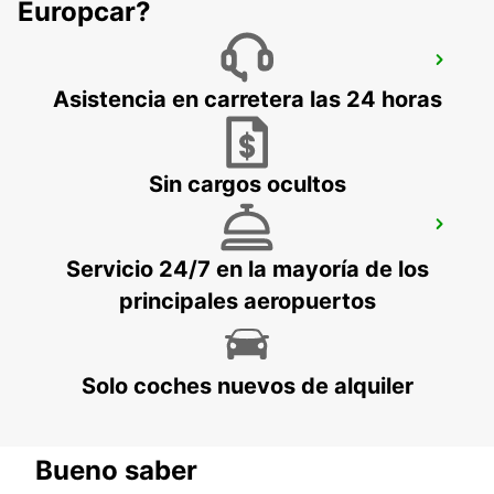
Europcar?
LISBOA ESTACIÓN DE SANTA APOLÓNIA
LISBOA - PORTUGAL
Asistencia en carretera las 24 horas
Sin cargos ocultos
CORROIOS SEIXAL
CORROIOS - PORTUGAL
Servicio 24/7 en la mayoría de los
principales aeropuertos
Solo coches nuevos de alquiler
Bueno saber