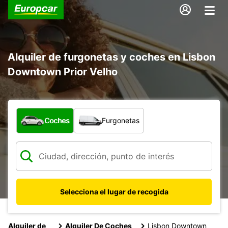
Alquiler de furgonetas y coches en Lisbon
Downtown Prior Velho
¿Qué tipo de vehículo?
Coches
Furgonetas
Selecciona el lugar de recogida
Alquiler de
Alquiler De Coches
Lisbon Downtown