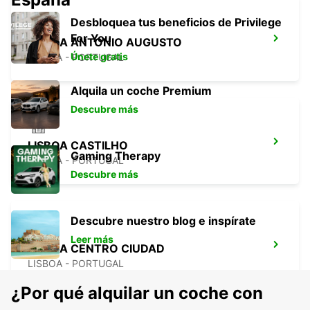
Desbloquea tus beneficios de Privilege
For You
LISBOA ANTONIO AUGUSTO
Únete gratis
LISBOA - PORTUGAL
Alquila un coche Premium
Descubre más
LISBOA CASTILHO
Gaming Therapy
LISBOA - PORTUGAL
Descubre más
Descubre nuestro blog e inspírate
Leer más
LISBOA CENTRO CIUDAD
LISBOA - PORTUGAL
¿Por qué alquilar un coche con