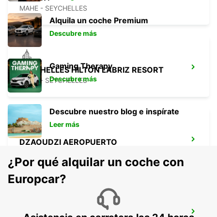
MAHE - SEYCHELLES
Alquila un coche Premium
Descubre más
Gaming Therapy
SEYCHELLES HILTON LABRIZ RESORT
Descubre más
MAHE - SEYCHELLES
Descubre nuestro blog e inspírate
Leer más
DZAOUDZI AEROPUERTO
PAMANDZI - MAYOTTE
¿Por qué alquilar un coche con
Europcar?
MAMOUDZOU ZI KAWENI