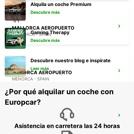
Alquila un coche Premium
Descubre más
MALLORCA AEROPUERTO
Gaming Therapy
MALLORCA - SPAIN
Descubre más
Descubre nuestro blog e inspírate
Leer más
MENORCA AEROPUERTO
MENORCA - SPAIN
¿Por qué alquilar un coche con
Europcar?
MALLORCA PALMA GABRIEL ROCA
PALMA DE MALLORCA - SPAIN
Asistencia en carretera las 24 horas