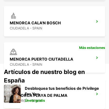
MENORCA CALA'N BOSCH
CIUDADELA - SPAIN
Más estaciones
MENORCA PUERTO CIUTADELLA
CIUDADELA - SPAIN
Artículos de nuestro blog en
España
Desbloquea tus beneficios de Privilege
For You
MALLORCA PLAYA DE PALMA
Únete gratis
MALLORCA - SPAIN