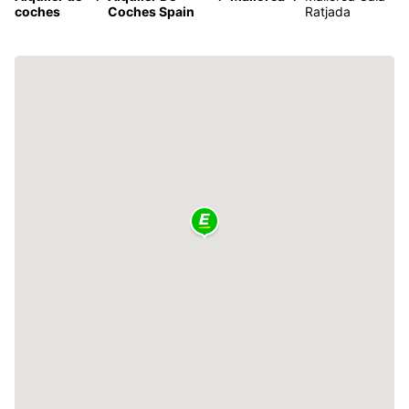
coches
Coches Spain
Ratjada