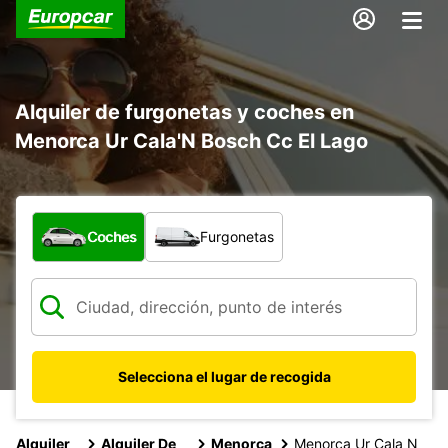
Alquiler de furgonetas y coches en
Menorca Ur Cala'N Bosch Cc El Lago
¿Qué tipo de vehículo?
Coches
Furgonetas
Selecciona el lugar de recogida
Alquiler
Alquiler De
Menorca
Menorca Ur Cala N