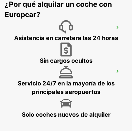
¿Por qué alquilar un coche con
Europcar?
MALLORCA PALMA GABRIEL ROCA
PALMA DE MALLORCA - SPAIN
Asistencia en carretera las 24 horas
Sin cargos ocultos
MALLORCA PAGUERA
PAGUERA - SPAIN
Servicio 24/7 en la mayoría de los
principales aeropuertos
Solo coches nuevos de alquiler