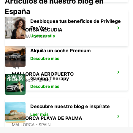
Artículos de nuestro blog en
España
Desbloquea tus beneficios de Privilege
For You
MALLORCA ALCUDIA
Únete gratis
ALCUDIA - SPAIN
Alquila un coche Premium
Descubre más
MALLORCA AEROPUERTO
Gaming Therapy
MALLORCA - SPAIN
Descubre más
Descubre nuestro blog e inspírate
Leer más
MALLORCA PLAYA DE PALMA
MALLORCA - SPAIN