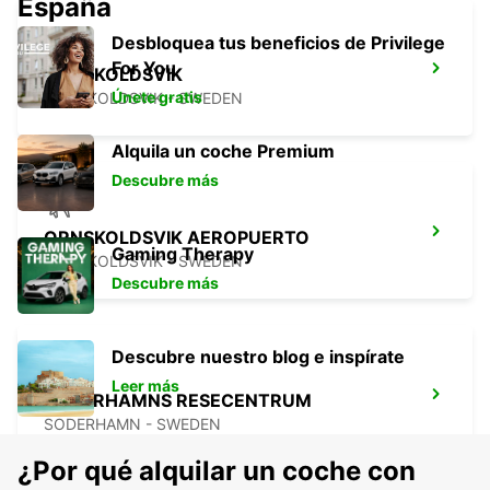
España
Desbloquea tus beneficios de Privilege
For You
ORNSKOLDSVIK
Únete gratis
ORNSKOLDSVIK - SWEDEN
Alquila un coche Premium
Descubre más
ORNSKOLDSVIK AEROPUERTO
Gaming Therapy
ORNSKOLDSVIK - SWEDEN
Descubre más
Descubre nuestro blog e inspírate
Leer más
SODERHAMNS RESECENTRUM
SODERHAMN - SWEDEN
¿Por qué alquilar un coche con