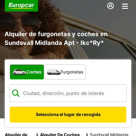
Alquiler de furgonetas y coches en
Sundsvall Midlanda Apt - Ikc*Ry*
¿Qué tipo de vehículo?
Coches
Furgonetas
Selecciona el lugar de recogida
Alquiler de
Alquiler De Coches
Sundsvall Midlanda