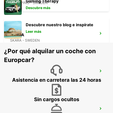
Gaming Therapy
LIDKOPING - SWEDEN
Descubre más
Descubre nuestro blog e inspírate
Leer más
SKARA
SKARA - SWEDEN
¿Por qué alquilar un coche con
Europcar?
GOTHENBURG - HISINGEN
HISINGS BACKA - SWEDEN
Asistencia en carretera las 24 horas
Sin cargos ocultos
GOTHENBURG CIUDAD