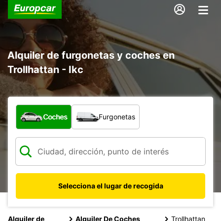
Alquiler de furgonetas y coches en
Trollhattan - Ikc
¿Qué tipo de vehículo?
Coches
Furgonetas
Selecciona el lugar de recogida
Alquiler de
Alquiler De Coches
Trollhattan