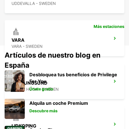
UDDEVALLA - SWEDEN
Más estaciones
VARA
VARA - SWEDEN
Artículos de nuestro blog en
España
Desbloquea tus beneficios de Privilege
For You
STENUNGSUND
Únete gratis
STORA HOGA - SWEDEN
Alquila un coche Premium
Descubre más
LIDKOPING