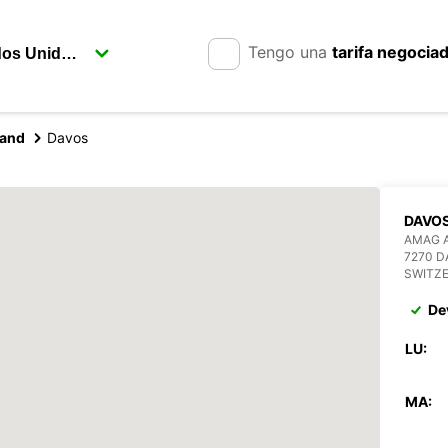
Tengo una
tarifa negocia
land
Davos
DAVO
AMAG 
7270 
SWITZ
De
LU:
MA: