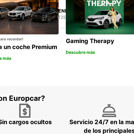
ST. GALLEN ALTENRHEIN AEROPUERTO
ALTENRHEIN - SWITZERLAND
para recordar!
Gaming Therapy
la un coche Premium
Descubre más
e más
con Europcar?
Sin cargos ocultos
Servicio 24/7 en la m
de los principale