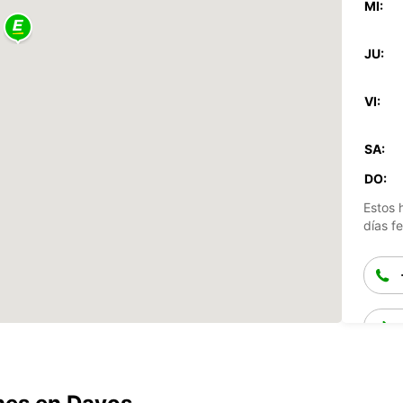
MI:
JU:
VI:
SA:
DO:
Estos 
días fe