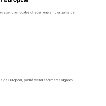
on Europcar
+41 (44) 8049020
ras agencias locales ofrecen una amplia gama de
Cómo llegar
he de Europcar, podrá visitar fácilmente lugares