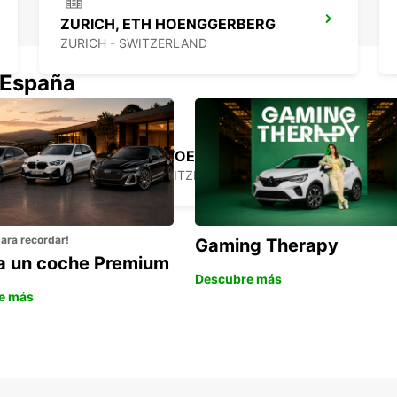
ZURICH, ETH HOENGGERBERG
ZURICH - SWITZERLAND
 España
WINTERTHUR, TOESS AMAG
WINTERTHUR - SWITZERLAND
para recordar!
Gaming Therapy
la un coche Premium
Descubre más
e más