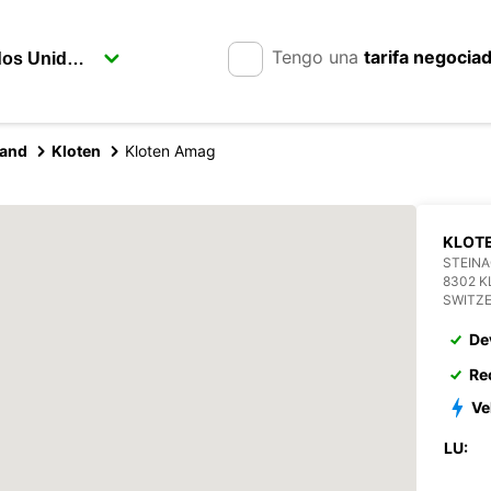
Tengo una
tarifa negocia
land
Kloten
Kloten Amag
KLOT
STEIN
8302 
SWITZ
De
Re
Ve
LU: