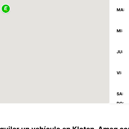
MA:
MI:
JU:
VI:
SA:
DO:
*Con c
Estos 
días fe