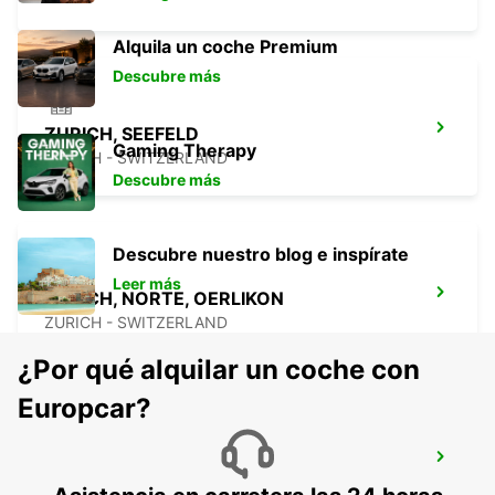
Alquila un coche Premium
Descubre más
ZURICH, SEEFELD
Gaming Therapy
ZURICH - SWITZERLAND
Descubre más
Descubre nuestro blog e inspírate
Leer más
ZURICH, NORTE, OERLIKON
ZURICH - SWITZERLAND
¿Por qué alquilar un coche con
Europcar?
DUEBENDORF, AMAG
DUEBENDORF - SWITZERLAND