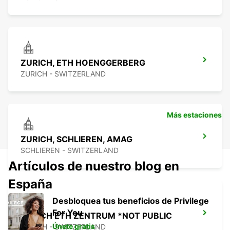
ZURICH, ETH HOENGGERBERG
ZURICH - SWITZERLAND
Más estaciones
ZURICH, SCHLIEREN, AMAG
SCHLIEREN - SWITZERLAND
Artículos de nuestro blog en
España
Desbloquea tus beneficios de Privilege
For You
ZURICH ETH ZENTRUM *NOT PUBLIC
Únete gratis
ZURICH - SWITZERLAND