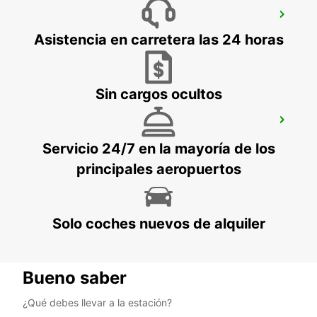
MONTREUX, HOTEL MONTREUX-PALACE
MONTREUX - SWITZERLAND
Asistencia en carretera las 24 horas
Sin cargos ocultos
THUN, AMAG
THUN - SWITZERLAND
Servicio 24/7 en la mayoría de los
principales aeropuertos
Solo coches nuevos de alquiler
Bueno saber
¿Qué debes llevar a la estación?