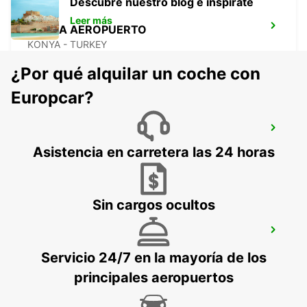
Descubre nuestro blog e inspírate
Leer más
KONYA AEROPUERTO
KONYA - TURKEY
¿Por qué alquilar un coche con
Europcar?
KONYA
KONYA - TURKEY
Asistencia en carretera las 24 horas
Sin cargos ocultos
KONYA YHT RAILWAY STATION
KONYA - TURKEY
Servicio 24/7 en la mayoría de los
principales aeropuertos