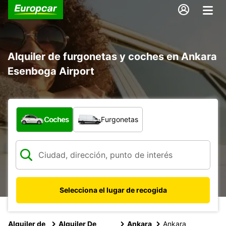
Alquiler de furgonetas y coches en Ankara
Esenboga Airport
¿Qué tipo de vehículo?
Coches
Furgonetas
Selecciona el lugar de recogida
Alquiler de
Alquiler De
Ankara
Ankara