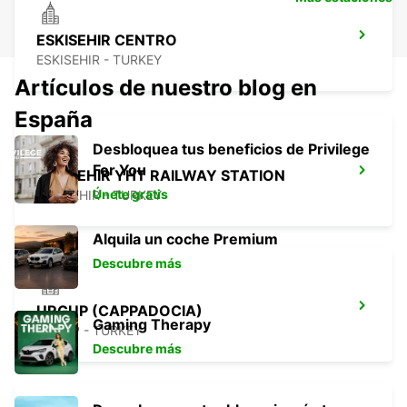
ESKISEHIR CENTRO
ESKISEHIR - TURKEY
Artículos de nuestro blog en
España
Desbloquea tus beneficios de Privilege
For You
ESKISEHIR YHT RAILWAY STATION
Únete gratis
ESKISEHIR - TURKEY
Alquila un coche Premium
Descubre más
URGUP (CAPPADOCIA)
Gaming Therapy
URGUP - TURKEY
Descubre más