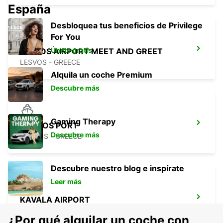
España
Desbloquea tus beneficios de Privilege
For You
Únete gratis
LESVOS AIRPORT MEET AND GREET
LESVOS - GREECE
Alquila un coche Premium
Descubre más
Gaming Therapy
THASOS PORT
Descubre más
THASOS - GREECE
Descubre nuestro blog e inspírate
Leer más
KAVALA AIRPORT
KAVALA - GREECE
¿Por qué alquilar un coche con