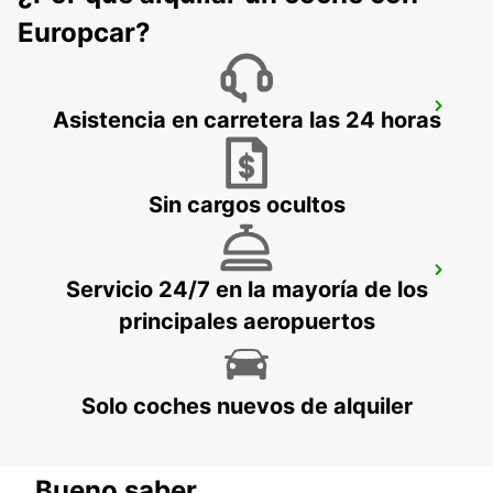
Europcar?
KAVALA CITY
Asistencia en carretera las 24 horas
KAVALA - GREECE
Sin cargos ocultos
CHIOS PORT
Servicio 24/7 en la mayoría de los
CHIOS - GREECE
principales aeropuertos
Solo coches nuevos de alquiler
Bueno saber