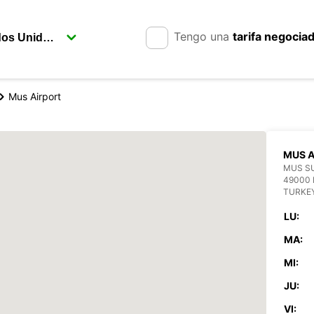
Tengo una
tarifa negocia
Mus Airport
MUS A
MUS S
49000
TURKE
LU:
MA:
MI:
JU:
VI: