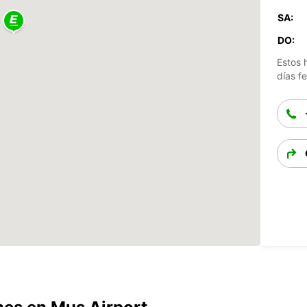
SA:
DO:
Estos 
días fe