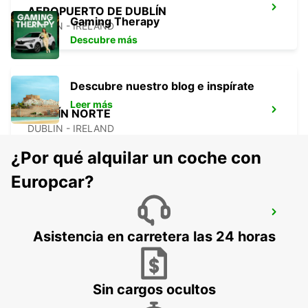
AEROPUERTO DE DUBLÍN
Gaming Therapy
DUBLIN - IRELAND
Descubre más
Descubre nuestro blog e inspírate
Leer más
DUBLÍN NORTE
DUBLIN - IRELAND
¿Por qué alquilar un coche con
Europcar?
DUBLÍN CENTRO DE FURGONETAS*
DUBLIN - IRELAND
Asistencia en carretera las 24 horas
Sin cargos ocultos