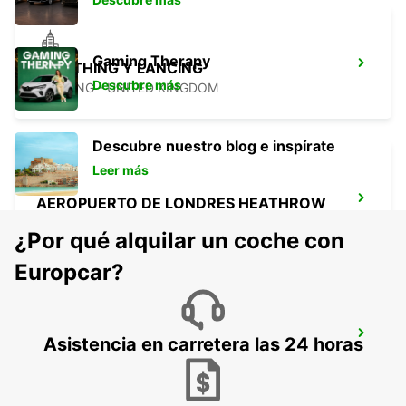
Gaming Therapy
WORTHING Y LANCING
Descubre más
LANCING - UNITED KINGDOM
Descubre nuestro blog e inspírate
Leer más
AEROPUERTO DE LONDRES HEATHROW
LONDON - UNITED KINGDOM
¿Por qué alquilar un coche con
Europcar?
LONDRES ESTACIÓN KINGS CROSS
Asistencia en carretera las 24 horas
LONDON - UNITED KINGDOM