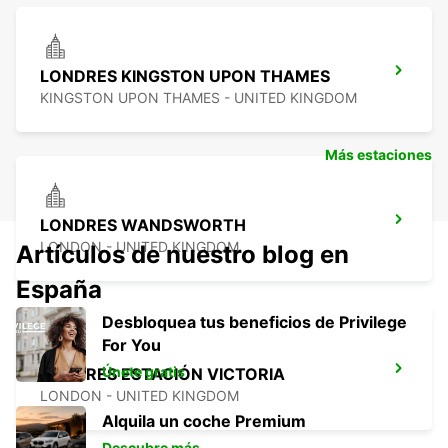
LONDRES KINGSTON UPON THAMES
KINGSTON UPON THAMES - UNITED KINGDOM
Más estaciones
LONDRES WANDSWORTH
LONDON - UNITED KINGDOM
Artículos de nuestro blog en
España
Desbloquea tus beneficios de Privilege
For You
Únete gratis
LONDRES ESTACIÓN VICTORIA
LONDON - UNITED KINGDOM
Alquila un coche Premium
Descubre más