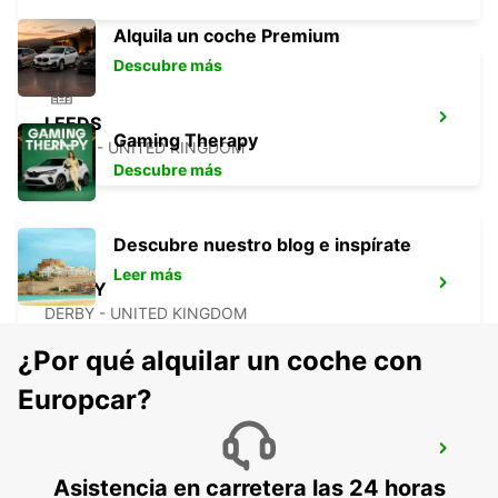
Alquila un coche Premium
Descubre más
LEEDS
Gaming Therapy
LEEDS - UNITED KINGDOM
Descubre más
Descubre nuestro blog e inspírate
Leer más
DERBY
DERBY - UNITED KINGDOM
¿Por qué alquilar un coche con
Europcar?
WOLVERHAMPTON
WOLVERHAMPTON - UNITED KINGDOM
Asistencia en carretera las 24 horas