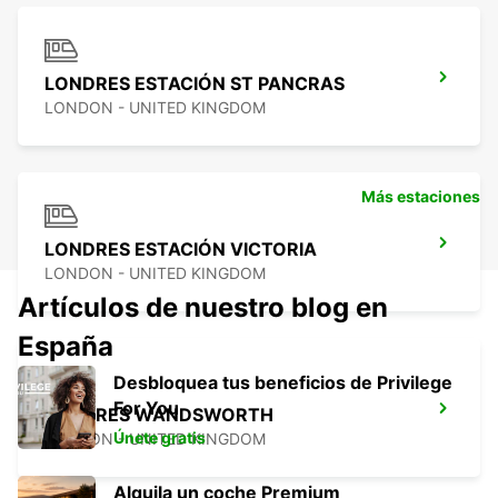
LONDRES ESTACIÓN ST PANCRAS
LONDON - UNITED KINGDOM
Más estaciones
LONDRES ESTACIÓN VICTORIA
LONDON - UNITED KINGDOM
Artículos de nuestro blog en
España
Desbloquea tus beneficios de Privilege
For You
LONDRES WANDSWORTH
Únete gratis
LONDON - UNITED KINGDOM
Alquila un coche Premium