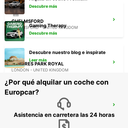
Descubre más
CHELMSFORD
Gaming Therapy
CHELMSFORD - UNITED KINGDOM
Descubre más
Descubre nuestro blog e inspírate
Leer más
LONDRES PARK ROYAL
LONDON - UNITED KINGDOM
¿Por qué alquilar un coche con
Europcar?
LONDRES CROYDON
CROYDON - UNITED KINGDOM
Asistencia en carretera las 24 horas