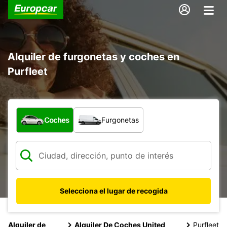
Alquiler de furgonetas y coches en
Purfleet
¿Qué tipo de vehículo?
Coches
Furgonetas
Selecciona el lugar de recogida
Alquiler de
Alquiler De Coches United
Purfleet