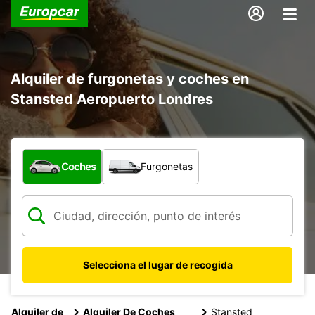
Alquiler de furgonetas y coches en
Stansted Aeropuerto Londres
¿Qué tipo de vehículo?
Coches
Furgonetas
Selecciona el lugar de recogida
Alquiler de
Alquiler De Coches
Stansted