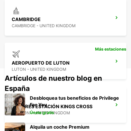
CAMBRIDGE
CAMBRIDGE - UNITED KINGDOM
Más estaciones
AEROPUERTO DE LUTON
LUTON - UNITED KINGDOM
Artículos de nuestro blog en
España
Desbloquea tus beneficios de Privilege
For You
LONDRES ESTACIÓN KINGS CROSS
Únete gratis
LONDON - UNITED KINGDOM
Alquila un coche Premium