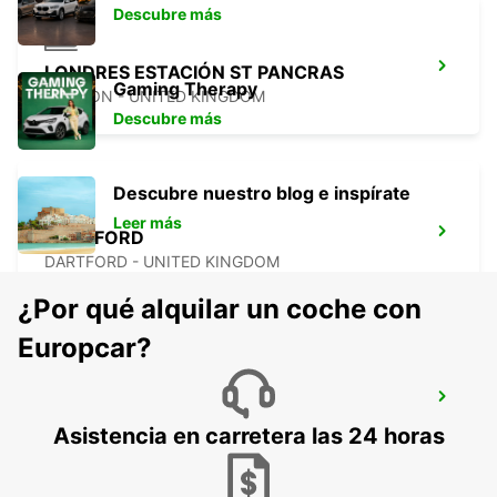
Descubre más
LONDRES ESTACIÓN ST PANCRAS
Gaming Therapy
LONDON - UNITED KINGDOM
Descubre más
Descubre nuestro blog e inspírate
Leer más
DARTFORD
DARTFORD - UNITED KINGDOM
¿Por qué alquilar un coche con
Europcar?
WATFORD
WATFORD - UNITED KINGDOM
Asistencia en carretera las 24 horas