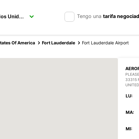
Tengo una
tarifa negocia
tates Of America
Fort Lauderdale
Fort Lauderdale Airport
AEROP
PLEASE
33315
UNITED
LU:
MA:
MI: