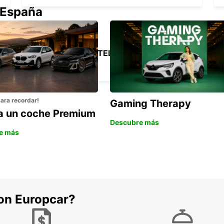
 España
CANCUN ZN HOTELERA-TRS CORAL HOTEL
CANCUN - MEXICO
para recordar!
Gaming Therapy
la un coche Premium
Descubre más
e más
con Europcar?