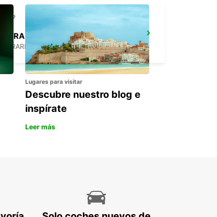
HARARE AEROPUERTO
HARARE - ZIMBABWE
Lugares para visitar
Descubre nuestro blog e
inspírate
Leer más
ayoría
Solo coches nuevos de