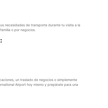
21:01 - 22:30*
argos extras
horarios de apertura pueden variar debido a los
stivos.
us necesidades de transporte durante tu visita a la
familia o por negocios.
+260 (212) 627800
:
Cómo llegar
acaciones, un traslado de negocios o simplemente
ernational Airport hoy mismo y prepárate para una