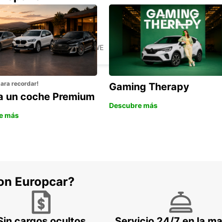
HARARE OFFICE
HARARE - ZIMBABWE
para recordar!
Gaming Therapy
la un coche Premium
Descubre más
e más
con Europcar?
Sin cargos ocultos
Servicio 24/7 en la m