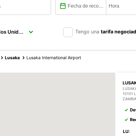
Tengo una
tarifa negocia
Lusaka
Lusaka International Airport
LUSA
LUSAKA
10101 
ZAMBI
De
Re
LU: