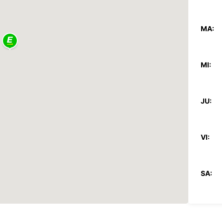
MA:
MI:
JU:
VI:
SA:
DO: