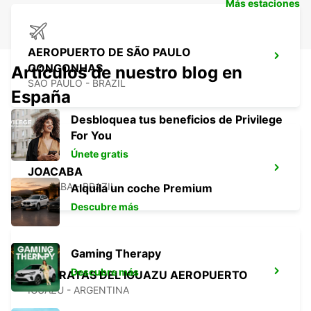
Más estaciones
AEROPUERTO DE SÃO PAULO
CONGONHAS
Artículos de nuestro blog en
SAO PAULO - BRAZIL
España
Desbloquea tus beneficios de Privilege
For You
Únete gratis
JOACABA
JOACABA - BRAZIL
Alquila un coche Premium
Descubre más
Gaming Therapy
Descubre más
CATARATAS DEL IGUAZU AEROPUERTO
IGUAZU - ARGENTINA