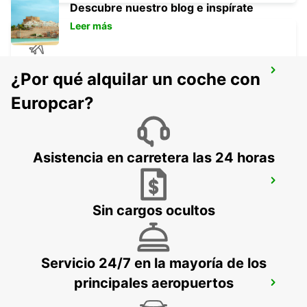
Descubre nuestro blog e inspírate
Leer más
PORTO ALEGRE AIRPORT MEET AND
¿Por qué alquilar un coche con
GREET
PORTO ALEGRE - BRAZIL
Europcar?
Asistencia en carretera las 24 horas
SALTO CITY
SALTO - URUGUAY
Sin cargos ocultos
Servicio 24/7 en la mayoría de los
principales aeropuertos
SALVADOR DOWNTOWN
SALVADOR - BRAZIL