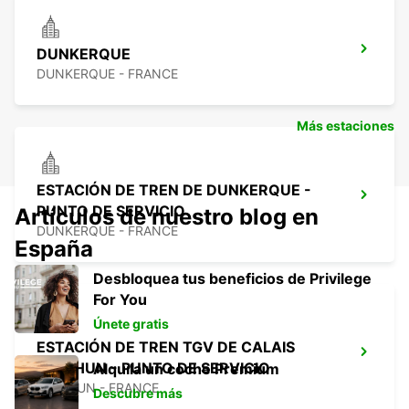
DUNKERQUE
DUNKERQUE - FRANCE
Más estaciones
ESTACIÓN DE TREN DE DUNKERQUE -
PUNTO DE SERVICIO
Artículos de nuestro blog en
DUNKERQUE - FRANCE
España
Desbloquea tus beneficios de Privilege
For You
Únete gratis
ESTACIÓN DE TREN TGV DE CALAIS
FRETHUN - PUNTO DE SERVICIO
Alquila un coche Premium
FRETHUN - FRANCE
Descubre más