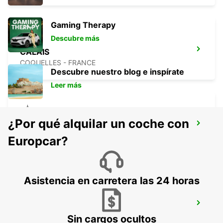
Gaming Therapy
Descubre más
CALAIS
COQUELLES - FRANCE
Descubre nuestro blog e inspírate
Leer más
¿Por qué alquilar un coche con
BOULOGNE-SUR-MER
BOULOGNE SUR MER - FRANCE
Europcar?
Asistencia en carretera las 24 horas
ESTACIÓN DE TREN DE BOULOGNE-
SUR-MER - PUNTO DE SERVICIO
Sin cargos ocultos
BOULOGNE SUR MER - FRANCE