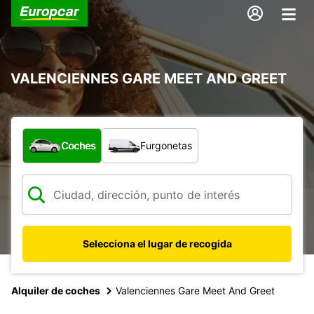
VALENCIENNES GARE MEET AND GREET
¿Qué tipo de vehículo?
Coches
Furgonetas
Selecciona el lugar de recogida
Alquiler de coches
Valenciennes Gare Meet And Greet