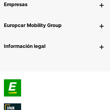
Empresas
Europcar Mobility Group
Información legal