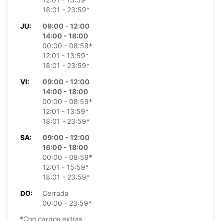
18:01 - 23:59*
JU:
09:00 - 12:00
14:00 - 18:00
00:00 - 08:59*
12:01 - 13:59*
18:01 - 23:59*
VI:
09:00 - 12:00
14:00 - 18:00
00:00 - 08:59*
12:01 - 13:59*
18:01 - 23:59*
SA:
09:00 - 12:00
16:00 - 18:00
00:00 - 08:59*
12:01 - 15:59*
18:01 - 23:59*
DO:
Cerrada
00:00 - 23:59*
*Con cargos extras