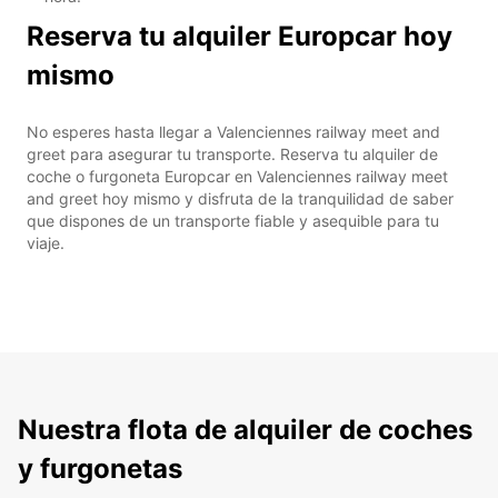
Reserva tu alquiler Europcar hoy
mismo
No esperes hasta llegar a Valenciennes railway meet and
greet para asegurar tu transporte. Reserva tu alquiler de
coche o furgoneta Europcar en Valenciennes railway meet
and greet hoy mismo y disfruta de la tranquilidad de saber
que dispones de un transporte fiable y asequible para tu
viaje.
Nuestra flota de alquiler de coches
y furgonetas