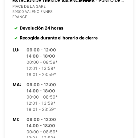
ESTACIÓN DE TREN DE VALENCIENNES - PUNTO DE
SERVICIO
PlACE DE LA GARE
59300 VALENCIENNES
FRANCE
Devolución 24 horas
Recogida durante el horario de cierre
LU:
09:00 - 12:00
14:00 - 18:00
00:00 - 08:59*
12:01 - 13:59*
18:01 - 23:59*
MA:
09:00 - 12:00
14:00 - 18:00
00:00 - 08:59*
12:01 - 13:59*
18:01 - 23:59*
MI:
09:00 - 12:00
14:00 - 18:00
00:00 - 08:59*
12:01 - 13:59*