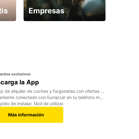
tis
Empresas
¿Necesitas una furgoneta
para un periodo puntual?
entos exclusivos
carga la App
p de alquiler de coches y furgonetas con ofertas exclusivas
ntente conectado con Europcar en tu teléfono móvil o tablet
pido de instalar, fácil de utilizar
Más información