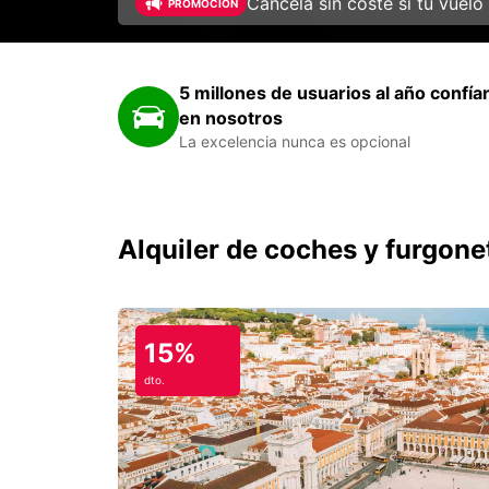
Cancela sin coste si tu vuelo
PROMOCIÓN
5 millones de usuarios al año confía
en nosotros
La excelencia nunca es opcional
Alquiler de coches y furgone
15%
dto.