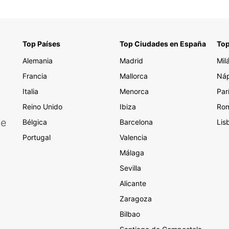
Top Países
Top Ciudades en España
Top
Alemania
Madrid
Mil
Francia
Mallorca
Náp
Italia
Menorca
Par
Reino Unido
Ibiza
Ro
de
Bélgica
Barcelona
Lis
Portugal
Valencia
Málaga
Sevilla
Alicante
Zaragoza
Bilbao