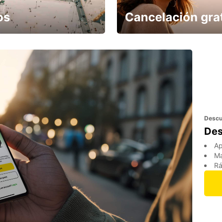
os
Cancelación gra
Cancela sin coste si tu
vuelo se cancela
Descu
Des
Ap
Ma
Rá