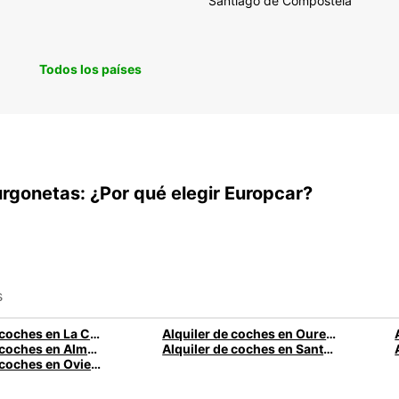
Santiago de Compostela
Todos los países
urgonetas: ¿Por qué elegir Europcar?
s
Alquiler de coches en La Coruña
Alquiler de coches en Ourense
Alquiler de coches en Almería
Alquiler de coches en Santander
Alquiler de coches en Oviedo